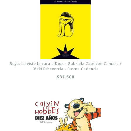
Beya. Le viste la cara a Dios - Gabriela Cabezon Camara /
Iñaki Echeverría - Eterna Cadencia
$31.500