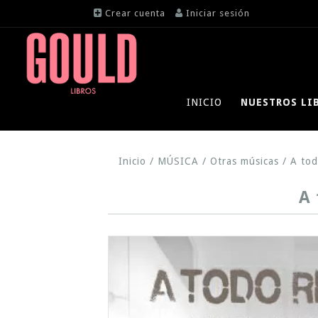
Crear cuenta
Iniciar sesión
INICIO
NUESTROS LI
Inicio
/
MÚSICA
/
Otras músicas
/
A tod
A 