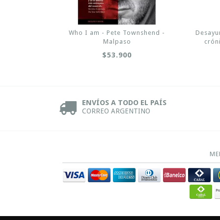
Who I am - Pete Townshend -
Desayun
Malpaso
crón
$53.900
ENVÍOS A TODO EL PAÍS
CORREO ARGENTINO
ME