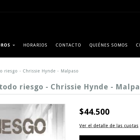
BROS
HORARIOS
CONTACTO
QUIÉNES SOMOS
C
o riesgo - Chrissie Hynde - Malpaso
todo riesgo - Chrissie Hynde - Malp
$44.500
Ver el detalle de las cuotas