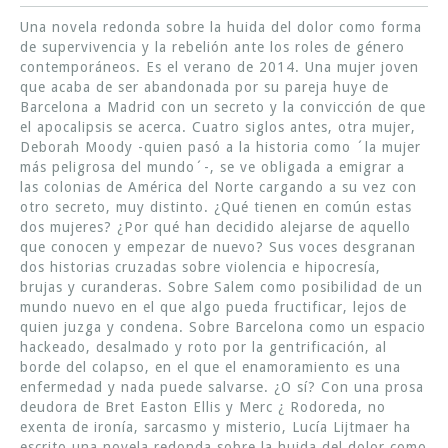
Una novela redonda sobre la huida del dolor como forma
de supervivencia y la rebelión ante los roles de género
contemporáneos. Es el verano de 2014. Una mujer joven
que acaba de ser abandonada por su pareja huye de
Barcelona a Madrid con un secreto y la convicción de que
el apocalipsis se acerca. Cuatro siglos antes, otra mujer,
Deborah Moody -quien pasó a la historia como ´la mujer
más peligrosa del mundo´-, se ve obligada a emigrar a
las colonias de América del Norte cargando a su vez con
otro secreto, muy distinto. ¿Qué tienen en común estas
dos mujeres? ¿Por qué han decidido alejarse de aquello
que conocen y empezar de nuevo? Sus voces desgranan
dos historias cruzadas sobre violencia e hipocresía,
brujas y curanderas. Sobre Salem como posibilidad de un
mundo nuevo en el que algo pueda fructificar, lejos de
quien juzga y condena. Sobre Barcelona como un espacio
hackeado, desalmado y roto por la gentrificación, al
borde del colapso, en el que el enamoramiento es una
enfermedad y nada puede salvarse. ¿O sí? Con una prosa
deudora de Bret Easton Ellis y Merc ¿ Rodoreda, no
exenta de ironía, sarcasmo y misterio, Lucía Lijtmaer ha
escrito una novela redonda sobre la huida del dolor como