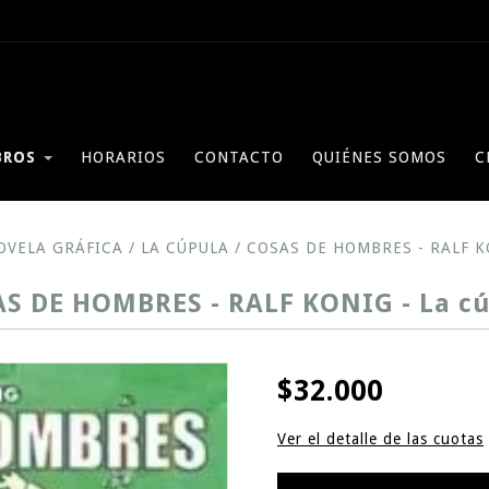
BROS
HORARIOS
CONTACTO
QUIÉNES SOMOS
C
OVELA GRÁFICA
/
LA CÚPULA
/
COSAS DE HOMBRES - RALF KO
S DE HOMBRES - RALF KONIG - La c
$32.000
Ver el detalle de las cuotas