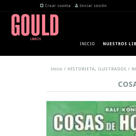
Crear cuenta
Iniciar sesión
INICIO
NUESTROS LI
Inicio
/
HISTORIETA, ILUSTRADOS
/
N
COSA