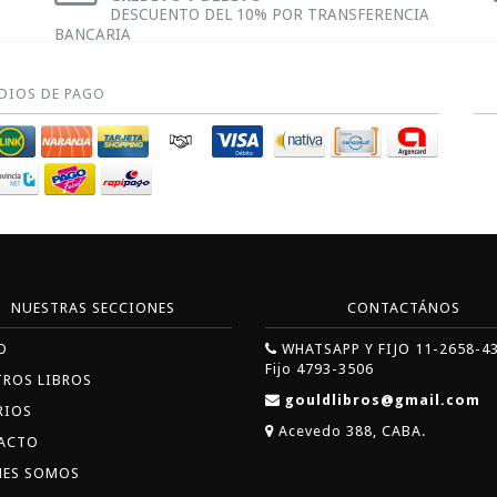
DESCUENTO DEL 10% POR TRANSFERENCIA
BANCARIA
DIOS DE PAGO
NUESTRAS SECCIONES
CONTACTÁNOS
O
WHATSAPP Y FIJO 11-2658-4
Fijo 4793-3506
TROS LIBROS
gouldlibros@gmail.com
RIOS
Acevedo 388, CABA.
ACTO
NES SOMOS