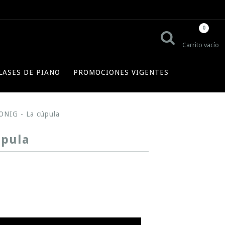
0
Carrito vacío
LASES DE PIANO
PROMOCIONES VIGENTES
NIG - La cúpula
úpula