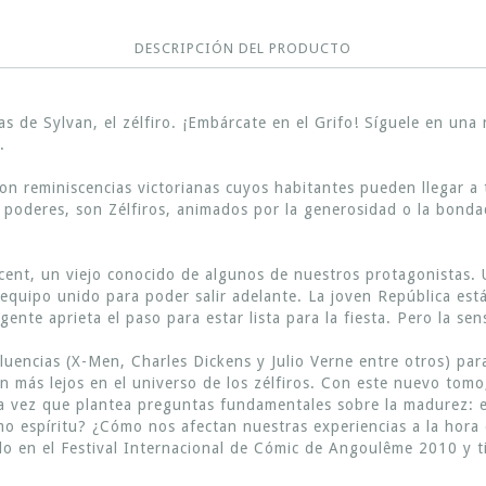
DESCRIPCIÓN DEL PRODUCTO
s de Sylvan, el zélfiro. ¡Embárcate en el Grifo! Síguele en un
.
on reminiscencias victorianas cuyos habitantes pueden llegar a
os poderes, son Zélfiros, animados por la generosidad o la bon
ent, un viejo conocido de algunos de nuestros protagonistas. 
equipo unido para poder salir adelante. La joven República est
 gente aprieta el paso para estar lista para la fiesta. Pero la s
luencias (X-Men, Charles Dickens y Julio Verne entre otros) para
n más lejos en el universo de los zélfiros. Con este nuevo tomo
la vez que plantea preguntas fundamentales sobre la madurez: e
o espíritu? ¿Cómo nos afectan nuestras experiencias a la hora
ado en el Festival Internacional de Cómic de Angoulême 2010 y 