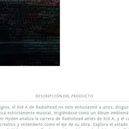
DESCRIPCIÓN DEL PRODUCTO
siglos, el Kid A de Radiohead no solo entusiasmó a unos, disgu
tica estrictamente musical, erigiéndose como un álbum emblemátic
en Hyden analiza la carrera de Radiohead antes de Kid A, y el 
creativo y entenderlo como el eje de su obra. Explora el estado