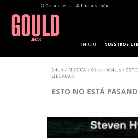
Crear cuenta
Iniciar sesión
INICIO
NUESTROS LI
Inicio
/
MÚSICA
/
Otras músicas
/
ESTO
LIBURUAK
ESTO NO ESTÁ PASANDO