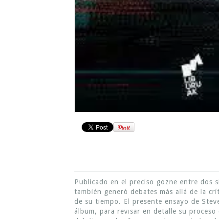
Publicado en el preciso gozne entre dos 
también generó debates más allá de la crí
de su tiempo. El presente ensayo de Stev
álbum, para revisar en detalle su proceso 