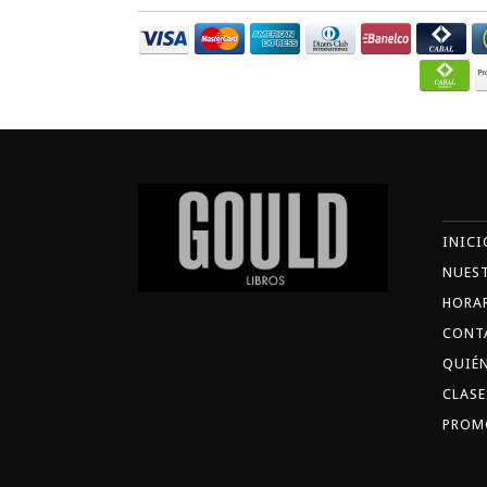
INICI
NUES
HORA
CONT
QUIÉ
CLASE
PROM