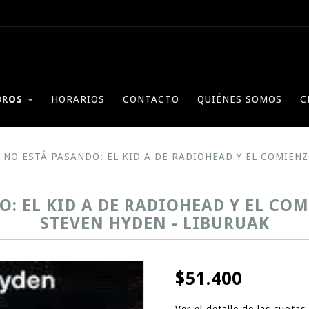
BROS
HORARIOS
CONTACTO
QUIÉNES SOMOS
C
 NO ESTÁ PASANDO: EL KID A DE RADIOHEAD Y EL COMIENZO
: EL KID A DE RADIOHEAD Y EL COM
STEVEN HYDEN - LIBURUAK
$51.400