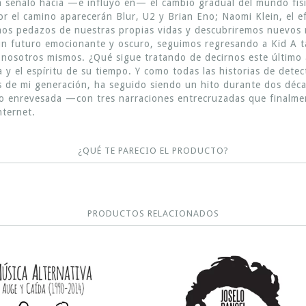
da señaló hacia —e influyó en— el cambio gradual del mundo físi
r el camino aparecerán Blur, U2 y Brian Eno; Naomi Klein, el e
emos pedazos de nuestras propias vidas y descubriremos nuevos 
un futuro emocionante y oscuro, seguimos regresando a Kid A 
 nosotros mismos. ¿Qué sigue tratando de decirnos este último 
a y el espíritu de su tiempo. Y como todas las historias de det
s de mi generación, ha seguido siendo un hito durante dos dé
oco enrevesada —con tres narraciones entrecruzadas que final
nternet.
¿QUÉ TE PARECIO EL PRODUCTO?
PRODUCTOS RELACIONADOS