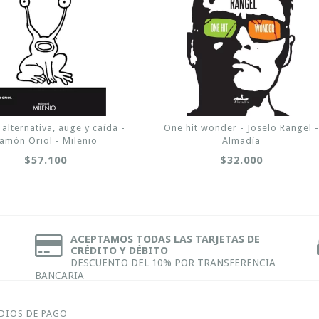
alternativa, auge y caída -
One hit wonder - Joselo Rangel -
amón Oriol - Milenio
Almadía
$57.100
$32.000
ACEPTAMOS TODAS LAS TARJETAS DE
CRÉDITO Y DÉBITO
DESCUENTO DEL 10% POR TRANSFERENCIA
BANCARIA
DIOS DE PAGO