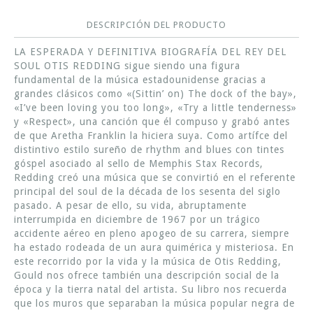
DESCRIPCIÓN DEL PRODUCTO
LA ESPERADA Y DEFINITIVA BIOGRAFÍA DEL REY DEL
SOUL OTIS REDDING sigue siendo una figura
fundamental de la música estadounidense gracias a
grandes clásicos como «(Sittin’ on) The dock of the bay»,
«I’ve been loving you too long», «Try a little tenderness»
y «Respect», una canción que él compuso y grabó antes
de que Aretha Franklin la hiciera suya. Como artífce del
distintivo estilo sureño de rhythm and blues con tintes
góspel asociado al sello de Memphis Stax Records,
Redding creó una música que se convirtió en el referente
principal del soul de la década de los sesenta del siglo
pasado. A pesar de ello, su vida, abruptamente
interrumpida en diciembre de 1967 por un trágico
accidente aéreo en pleno apogeo de su carrera, siempre
ha estado rodeada de un aura quimérica y misteriosa. En
este recorrido por la vida y la música de Otis Redding,
Gould nos ofrece también una descripción social de la
época y la tierra natal del artista. Su libro nos recuerda
que los muros que separaban la música popular negra de