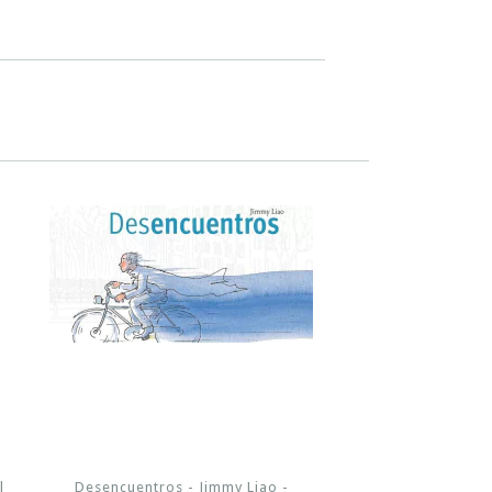
l
Desencuentros - Jimmy Liao -