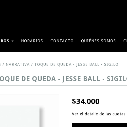
BROS
HORARIOS
CONTACTO
QUIÉNES SOMOS
C
S
/
NARRATIVA
/
TOQUE DE QUEDA - JESSE BALL - SIGILO
OQUE DE QUEDA - JESSE BALL - SIGI
$34.000
Ver el detalle de las cuotas