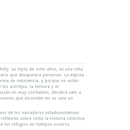
olly, su hijita de ocho años, es una niña
itario que desaparece personas. La esposa
forma de resistencia, y porque no están
los acertijos, la ternura y el
izás no muy confiables, decidirá salir a
ancianos que esconden en su casa un
 uno de los narradores estadounidenses
eflexión sobre cómo la historia colectiva
de los refugios en tiempos oscuros.