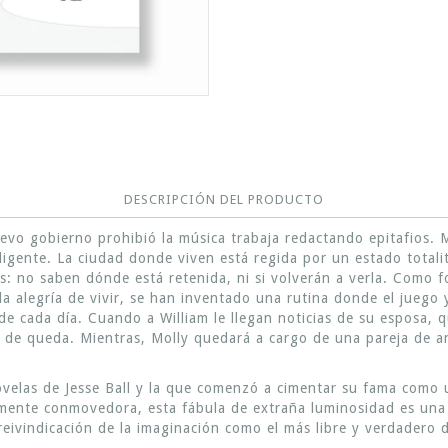
DESCRIPCIÓN DEL PRODUCTO
uevo gobierno prohibió la música trabaja redactando epitafios. M
ligente. La ciudad donde viven está regida por un estado total
as: no saben dónde está retenida, ni si volverán a verla. Como 
a alegría de vivir, se han inventado una rutina donde el juego y 
e cada día. Cuando a William le llegan noticias de su esposa, qu
e de queda. Mientras, Molly quedará a cargo de una pareja de 
velas de Jesse Ball y la que comenzó a cimentar su fama como
mente conmovedora, esta fábula de extraña luminosidad es una r
reivindicación de la imaginación como el más libre y verdadero 