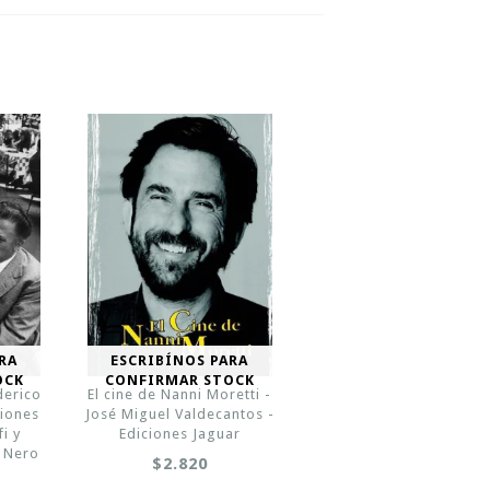
RA
ESCRIBÍNOS PARA
OCK
CONFIRMAR STOCK
derico
El cine de Nanni Moretti -
ciones
José Miguel Valdecantos -
i y
Ediciones Jaguar
o Nero
$2.820