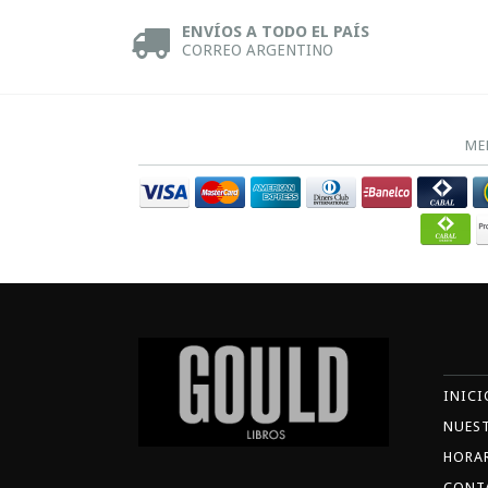
ENVÍOS A TODO EL PAÍS
CORREO ARGENTINO
ME
INICI
NUES
HORA
CONT