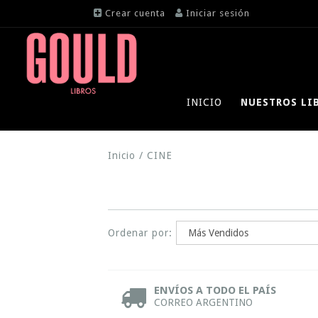
Crear cuenta
Iniciar sesión
INICIO
NUESTROS LI
Inicio
/
CINE
Ordenar por:
ENVÍOS A TODO EL PAÍS
CORREO ARGENTINO