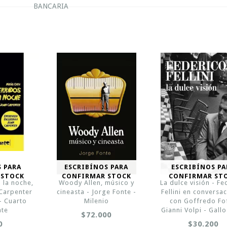
BANCARIA
S PARA
ESCRIBÍNOS PARA
ESCRIBÍNOS PA
 STOCK
CONFIRMAR STOCK
CONFIRMAR ST
 la noche,
Woody Allen, músico y
La dulce visión - Fe
 Carpenter
cineasta - Jorge Fonte -
Fellini en conversa
- Cuarto
Milenio
con Goffredo Fof
te
Gianni Volpi - Gall
$72.000
0
$30.200