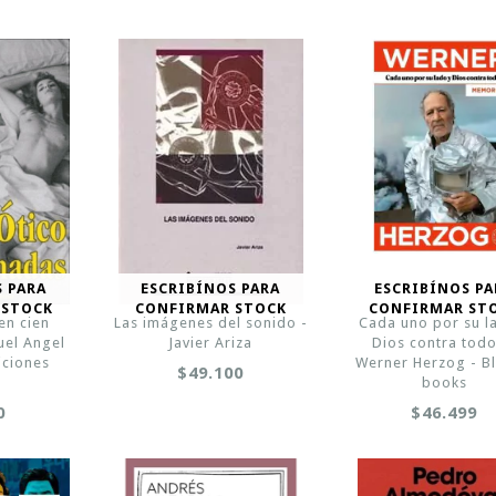
S PARA
ESCRIBÍNOS PARA
ESCRIBÍNOS PA
 STOCK
CONFIRMAR STOCK
CONFIRMAR ST
en cien
Las imágenes del sonido -
Cada uno por su l
uel Angel
Javier Ariza
Dios contra todo
iciones
Werner Herzog - Bl
$49.100
r
books
0
$46.499