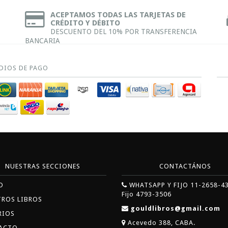
ACEPTAMOS TODAS LAS TARJETAS DE
CRÉDITO Y DÉBITO
DESCUENTO DEL 10% POR TRANSFERENCIA
BANCARIA
DIOS DE PAGO
NUESTRAS SECCIONES
CONTACTÁNOS
O
WHATSAPP Y FIJO 11-2658-4
Fijo 4793-3506
TROS LIBROS
gouldlibros@gmail.com
RIOS
Acevedo 388, CABA.
ACTO