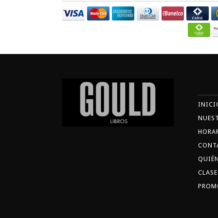
INICI
NUES
HORA
CONT
QUIÉ
CLASE
PROM