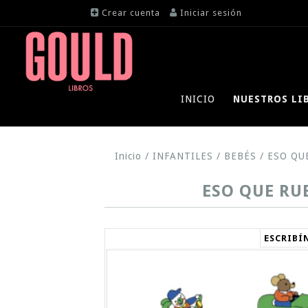
Crear cuenta
Iniciar sesión
INICIO
NUESTROS LI
Inicio
/
INFANTILES
/
BEBÉS
/
ESO QUE
ESO QUE RUED
ESCRIBÍ