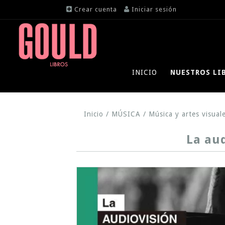
Crear cuenta
Iniciar sesión
INICIO
NUESTROS LI
Inicio
/
MÚSICA
/
Música y artes visual
La aud