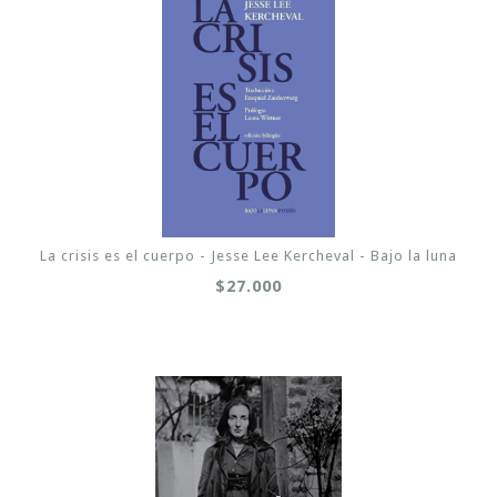
La crisis es el cuerpo - Jesse Lee Kercheval - Bajo la luna
$27.000