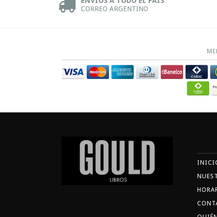
ENVÍOS A TODO EL PAÍS
CORREO ARGENTINO
ME
INICI
NUES
HORA
CONT
QUIÉ