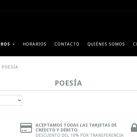
BROS
HORARIOS
CONTACTO
QUIÉNES SOMOS
C
POESÍA
POESÍA
ACEPTAMOS TODAS LAS TARJETAS DE
CRÉDITO Y DÉBITO
DESCUENTO DEL 10% POR TRANSFERENCIA