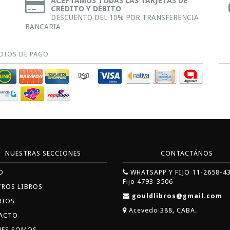
ACEPTAMOS TODAS LAS TARJETAS DE
CRÉDITO Y DÉBITO
DESCUENTO DEL 10% POR TRANSFERENCIA
BANCARIA
DIOS DE PAGO
NUESTRAS SECCIONES
CONTACTÁNOS
O
WHATSAPP Y FIJO 11-2658-4
Fijo 4793-3506
TROS LIBROS
gouldlibros@gmail.com
RIOS
Acevedo 388, CABA.
ACTO
NES SOMOS