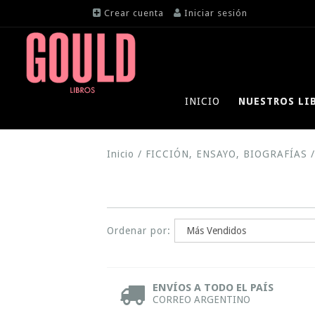
Crear cuenta
Iniciar sesión
INICIO
NUESTROS LI
Inicio
/
FICCIÓN, ENSAYO, BIOGRAFÍAS
/
Ordenar por:
ENVÍOS A TODO EL PAÍS
CORREO ARGENTINO