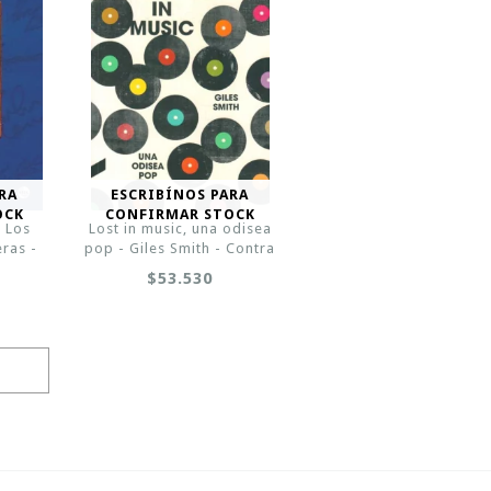
RA
ESCRIBÍNOS PARA
OCK
CONFIRMAR STOCK
 Los
Lost in music, una odisea
eras -
pop - Giles Smith - Contra
$53.530