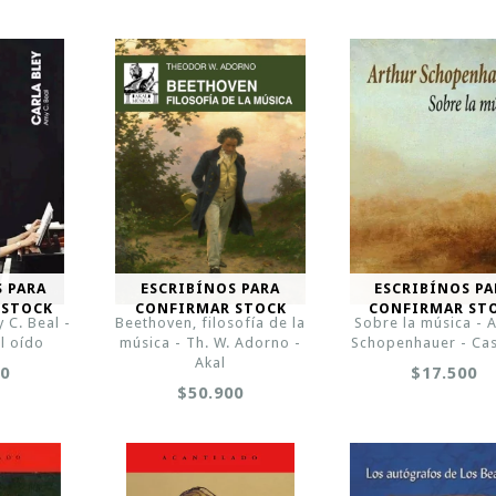
S PARA
ESCRIBÍNOS PARA
ESCRIBÍNOS PA
 STOCK
CONFIRMAR STOCK
CONFIRMAR ST
 C. Beal -
Beethoven, filosofía de la
Sobre la música - 
l oído
música - Th. W. Adorno -
Schopenhauer - Ca
Akal
00
$17.500
$50.900