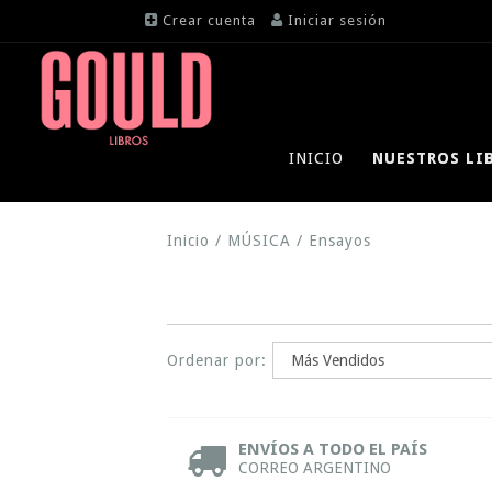
Crear cuenta
Iniciar sesión
INICIO
NUESTROS LI
Inicio
/
MÚSICA
/
Ensayos
Ordenar por:
ENVÍOS A TODO EL PAÍS
CORREO ARGENTINO