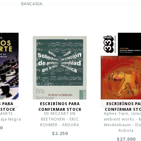
BANCARIA
S PARA
ESCRIBÍNOS PARA
ESCRIBÍNOS PA
 STOCK
CONFIRMAR STOCK
CONFIRMAR ST
MARTE -
DE MOZART EN
Aphex Twin, sele
Caja Negra
BEETHOVEN - ERIC
ambient works - 
ROHMER - ARDORA
Weidenbaum - D
00
Robota
$2.250
$27.000