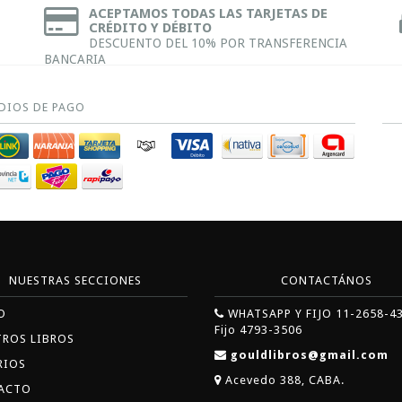
ACEPTAMOS TODAS LAS TARJETAS DE
CRÉDITO Y DÉBITO
DESCUENTO DEL 10% POR TRANSFERENCIA
BANCARIA
DIOS DE PAGO
NUESTRAS SECCIONES
CONTACTÁNOS
O
WHATSAPP Y FIJO 11-2658-4
Fijo 4793-3506
TROS LIBROS
gouldlibros@gmail.com
RIOS
Acevedo 388, CABA.
ACTO