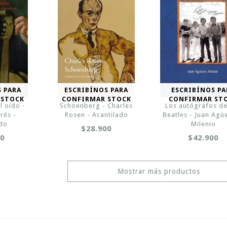
S PARA
ESCRIBÍNOS PARA
ESCRIBÍNOS PA
 STOCK
CONFIRMAR STOCK
CONFIRMAR ST
l oído -
Schoenberg - Charles
Los autógrafos de
rés -
Rosen - Acantilado
Beatles - Juan Agü
ado
Milenio
$28.900
00
$42.900
Mostrar más productos