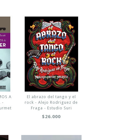
MOS A
El abrazo del tango y el
 -
rock - Alejo Rodriguez de
ourmet
Fraga - Estudio Suri
$26.000