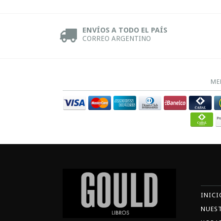
ENVÍOS A TODO EL PAÍS
CORREO ARGENTINO
ME
INICI
NUES