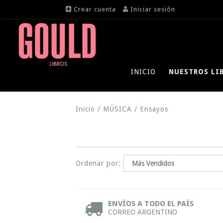
Crear cuenta
Iniciar sesión
INICIO
NUESTROS LI
Inicio
/
MÚSICA
/
Ensayos
Ordenar por:
ENVÍOS A TODO EL PAÍS
CORREO ARGENTINO