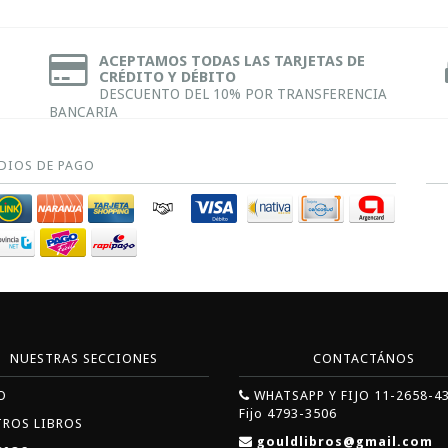
ACEPTAMOS TODAS LAS TARJETAS DE
CRÉDITO Y DÉBITO
DESCUENTO DEL 10% POR TRANSFERENCIA
BANCARIA
DIOS DE PAGO
NUESTRAS SECCIONES
CONTACTÁNOS
O
WHATSAPP Y FIJO 11-2658-4
Fijo 4793-3506
TROS LIBROS
gouldlibros@gmail.com