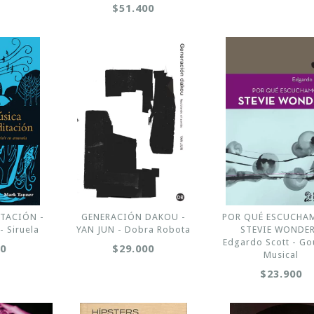
$51.400
TACIÓN -
GENERACIÓN DAKOU -
POR QUÉ ESCUCHA
 Siruela
YAN JUN - Dobra Robota
STEVIE WONDER
Edgardo Scott - G
00
$29.000
Musical
$23.900