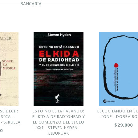
BANCARIA
SÉ DECIR
ESTO NO ESTÁ PASANDO:
ESCUCHANDO EN S
SICA -
EL KID A DE RADIOHEAD Y
- IONE - DOBRA R
- SIRUELA
EL COMIENZO DEL SIGLO
$29.000
XXI - STEVEN HYDEN -
00
LIBURUAK