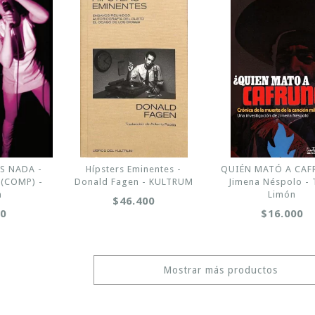
S NADA -
Hípsters Eminentes -
QUIÉN MATÓ A CAF
 (COMP) -
Donald Fagen - KULTRUM
Jimena Néspolo - 
n
Limón
$46.400
00
$16.000
Mostrar más productos