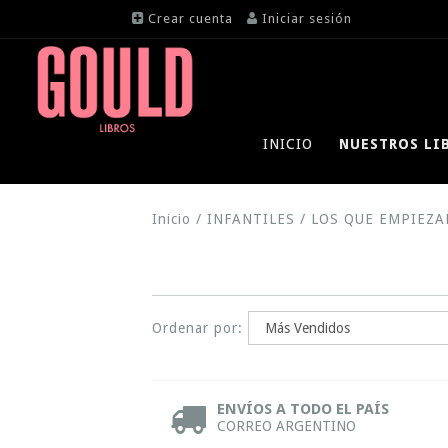
Crear cuenta
Iniciar sesión
INICIO
NUESTROS LI
Inicio
/
INFANTILES
/
LOS QUE EMPIEZA
Ordenar por:
ENVÍOS A TODO EL PAÍS
CORREO ARGENTINO