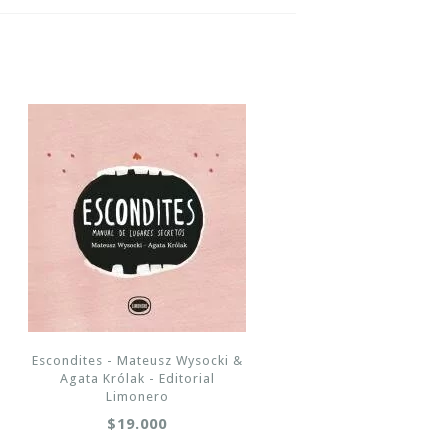
Escondites - Mateusz Wysocki &
Agata Królak - Editorial
Limonero
$19.000