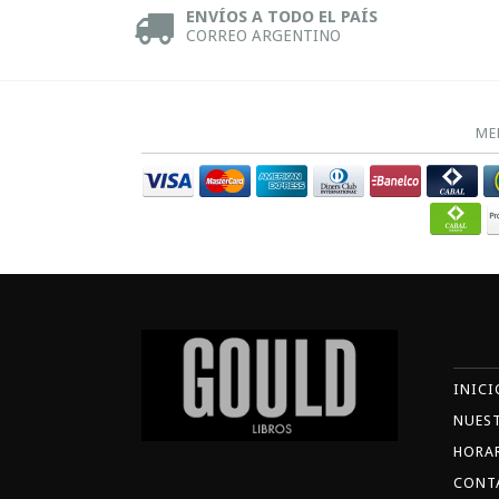
ENVÍOS A TODO EL PAÍS
CORREO ARGENTINO
ME
INICI
NUES
HORA
CONT