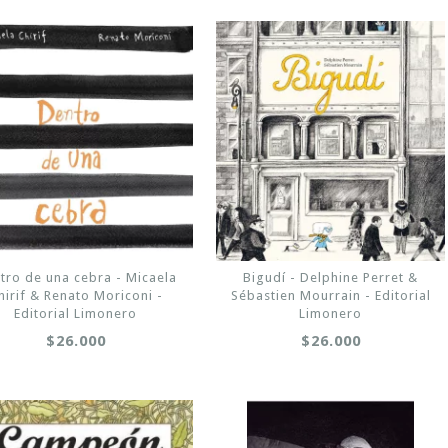
tro de una cebra - Micaela
Bigudí - Delphine Perret &
hirif & Renato Moriconi -
Sébastien Mourrain - Editorial
Editorial Limonero
Limonero
$26.000
$26.000