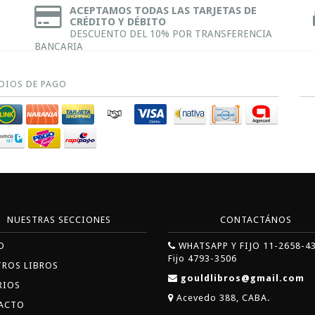
ACEPTAMOS TODAS LAS TARJETAS DE
CRÉDITO Y DÉBITO
DESCUENTO DEL 10% POR TRANSFERENCIA
BANCARIA
DIOS DE PAGO
NUESTRAS SECCIONES
CONTACTÁNOS
O
WHATSAPP Y FIJO 11-2658-4
Fijo 4793-3506
TROS LIBROS
gouldlibros@gmail.com
RIOS
Acevedo 388, CABA.
ACTO