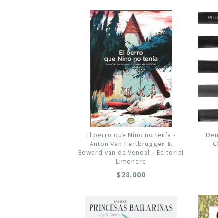
El perro que Nino no tenía -
Den
Anton Van Hertbruggen &
C
Edward van de Vendel - Editorial
Limonero
$28.000