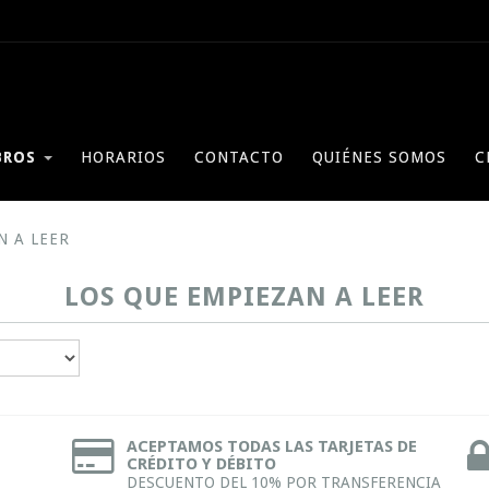
BROS
HORARIOS
CONTACTO
QUIÉNES SOMOS
C
N A LEER
LOS QUE EMPIEZAN A LEER
ACEPTAMOS TODAS LAS TARJETAS DE
CRÉDITO Y DÉBITO
DESCUENTO DEL 10% POR TRANSFERENCIA