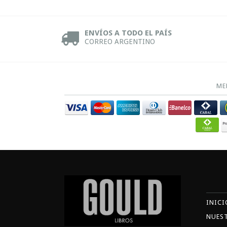
ENVÍOS A TODO EL PAÍS
CORREO ARGENTINO
ME
INICI
NUES