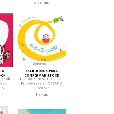
$33.900
RA
ESCRIBÍNOS PARA
OCK
CONFIRMAR STOCK
Benoit
EL LIBRO INQUIETO - Los
ravi -
Krickelkrakels - OCEANO
IA
TRAVESIA
$1.540