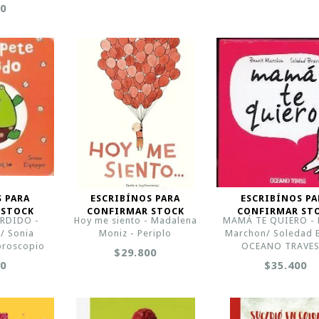
00
S PARA
ESCRIBÍNOS PARA
ESCRIBÍNOS PA
 STOCK
CONFIRMAR STOCK
CONFIRMAR ST
ERDIDO -
Hoy me siento - Madalena
MAMÁ TE QUIERO - 
/ Sonia
Moniz - Periplo
Marchon/ Soledad B
ibroscopio
OCEANO TRAVES
$29.800
00
$35.400