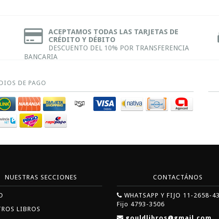
ACEPTAMOS TODAS LAS TARJETAS DE
CRÉDITO Y DÉBITO
DESCUENTO DEL 10% POR TRANSFERENCIA
BANCARIA
DIOS DE PAGO
NUESTRAS SECCIONES
CONTACTÁNOS
O
WHATSAPP Y FIJO 11-2658-4
Fijo 4793-3506
TROS LIBROS
gouldlibros@gmail.com