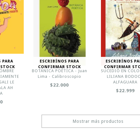
S PARA
ESCRIBÍNOS PARA
ESCRIBÍNOS PA
 STOCK
CONFIRMAR STOCK
CONFIRMAR ST
HOMBRE
BOTÁNICA POÉTICA - Juan
SUCEDIÓ EN COLO
RIAMENTE
Lima - Calibroscopio
LILIANA BODOC
GALI LE
ALFAGUARA
$22.000
ALA AH
$22.999
RA
00
Mostrar más productos