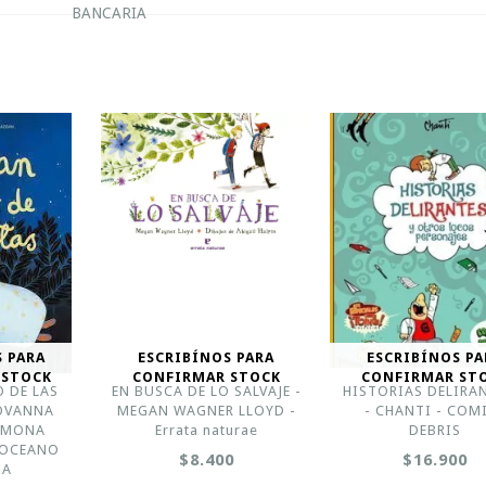
BANCARIA
S PARA
ESCRIBÍNOS PARA
ESCRIBÍNOS PA
 STOCK
CONFIRMAR STOCK
CONFIRMAR ST
O DE LAS
EN BUSCA DE LO SALVAJE -
HISTORIAS DELIRA
IOVANNA
MEGAN WAGNER LLOYD -
- CHANTI - COM
SIMONA
Errata naturae
DEBRIS
 OCEANO
$8.400
$16.900
IA