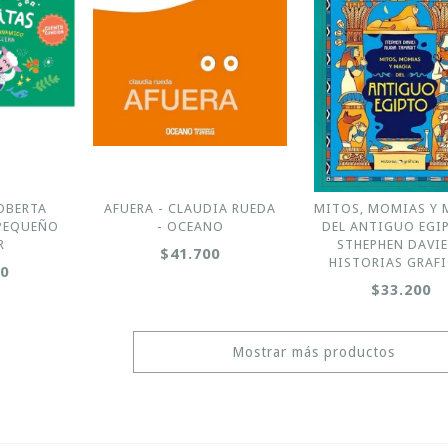
ROBERTA
AFUERA - CLAUDIA RUEDA
MITOS, MOMIAS Y 
 PEQUEÑO
- OCEANO
DEL ANTIGUO EGI
R
STHEPHEN DAVIE
$41.700
HISTORIAS GRAF
00
$33.200
Mostrar más productos