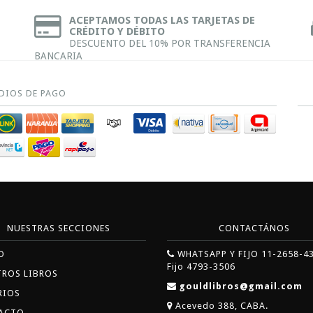
ACEPTAMOS TODAS LAS TARJETAS DE
CRÉDITO Y DÉBITO
DESCUENTO DEL 10% POR TRANSFERENCIA
BANCARIA
DIOS DE PAGO
NUESTRAS SECCIONES
CONTACTÁNOS
O
WHATSAPP Y FIJO 11-2658-4
Fijo 4793-3506
TROS LIBROS
gouldlibros@gmail.com
RIOS
Acevedo 388, CABA.
ACTO