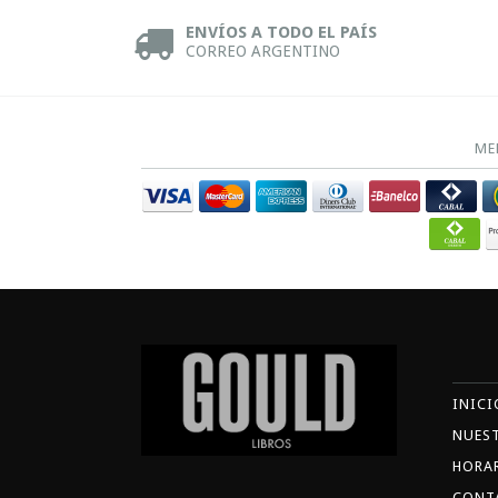
ENVÍOS A TODO EL PAÍS
CORREO ARGENTINO
ME
INICI
NUES
HORA
CONT