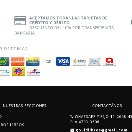
ACEPTAMOS TODAS LAS TARJETAS DE
CRÉDITO Y DÉBITO
DESCUENTO DEL 10% POR TRANSFERENCIA
BANCARIA
DIOS DE PAGO
NUESTRAS SECCIONES
CONTACTÁNOS
O
WHATSAPP Y FIJO 11-2658-4
Fijo 4793-3506
TROS LIBROS
gouldlibros@gmail.com