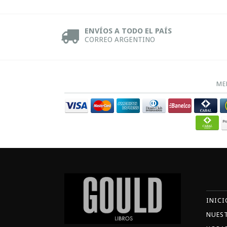
ENVÍOS A TODO EL PAÍS
CORREO ARGENTINO
ME
INICI
NUES