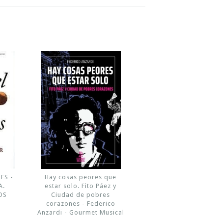
ES -
Hay cosas peores que
A.
estar solo. Fito Páez y
OS
Ciudad de pobres
corazones - Federico
Anzardi - Gourmet Musical