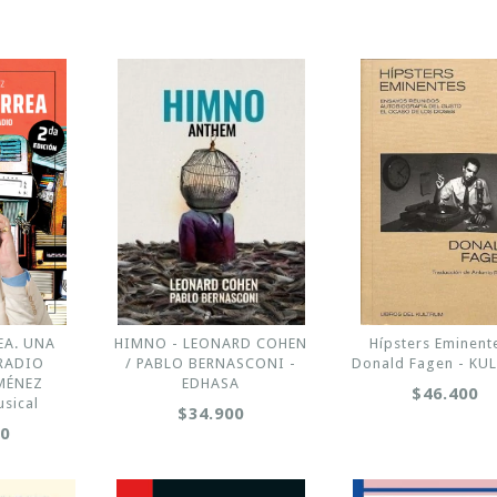
EA. UNA
HIMNO - LEONARD COHEN
Hípsters Eminent
 RADIO
/ PABLO BERNASCONI -
Donald Fagen - KU
MÉNEZ
EDHASA
$46.400
sical
$34.900
00