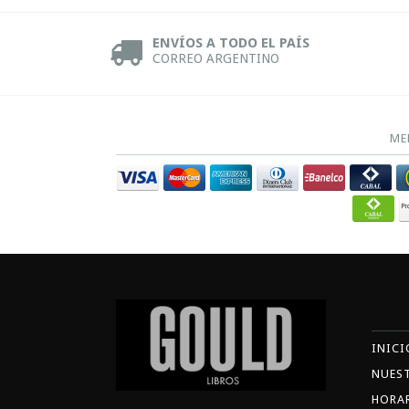
ENVÍOS A TODO EL PAÍS
CORREO ARGENTINO
ME
INICI
NUES
HORA