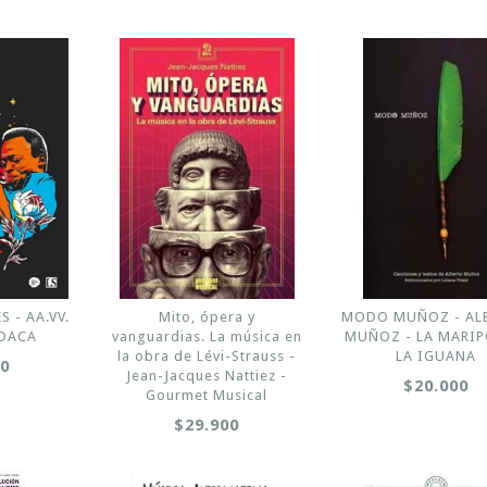
S - AA.VV.
Mito, ópera y
MODO MUÑOZ - AL
UDACA
vanguardias. La música en
MUÑOZ - LA MARIP
la obra de Lévi-Strauss -
LA IGUANA
00
Jean-Jacques Nattiez -
$20.000
Gourmet Musical
$29.900