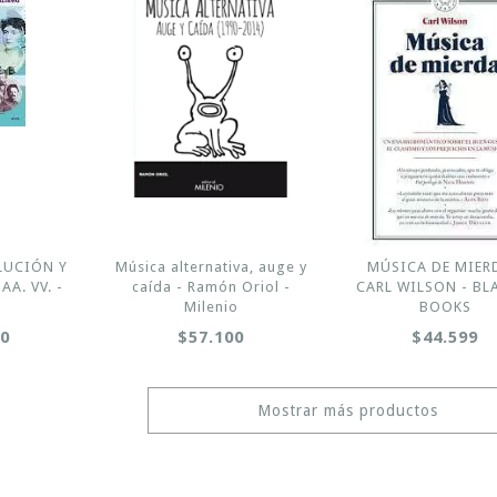
LUCIÓN Y
Música alternativa, auge y
MÚSICA DE MIER
AA. VV. -
caída - Ramón Oriol -
CARL WILSON - BL
Milenio
BOOKS
00
$57.100
$44.599
Mostrar más productos