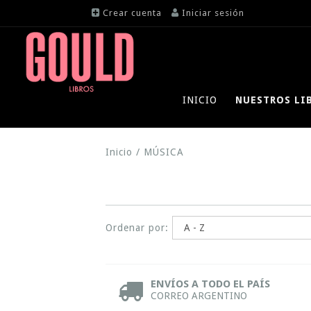
Crear cuenta
Iniciar sesión
INICIO
NUESTROS LI
Inicio
/
MÚSICA
Ordenar por:
ENVÍOS A TODO EL PAÍS
CORREO ARGENTINO