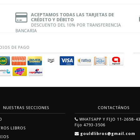
ACEPTAMOS TODAS LAS TARJETAS DE
CRÉDITO Y DÉBITO
DESCUENTO DEL 10% POR TRANSFERENCIA
BANCARIA
DIOS DE PAGO
NUESTRAS SECCIONES
CONTACTÁNOS
O
WHATSAPP Y FIJO 11-2658-4
Fijo 4793-3506
TROS LIBROS
gouldlibros@gmail.com
RIOS