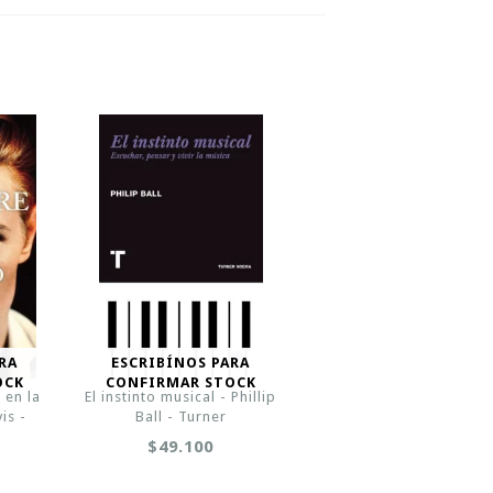
RA
ESCRIBÍNOS PARA
OCK
CONFIRMAR STOCK
 en la
El instinto musical - Phillip
is -
Ball - Turner
$49.100