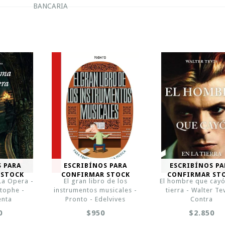
BANCARIA
S PARA
ESCRIBÍNOS PARA
ESCRIBÍNOS PA
 STOCK
CONFIRMAR STOCK
CONFIRMAR ST
La Opera -
El gran libro de los
El hombre que cayó
stophe -
instrumentos musicales -
tierra - Walter Tev
nta
Pronto - Edelvives
Contra
0
$950
$2.850