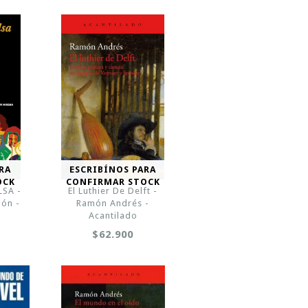
RA
ESCRIBÍNOS PARA
OCK
CONFIRMAR STOCK
LSA -
El Luthier De Delft -
dón -
Ramón Andrés -
Acantilado
$62.900