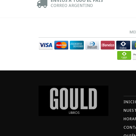
ENVÍOS A TODO EL PAÍS
CORREO ARGENTINO
ME
INICI
NUES
HORA
CONT
QUIÉ