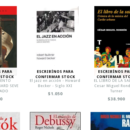
S PARA
ESCRIBÍNOS PARA
ESCRIBÍNOS PA
 STOCK
CONFIRMAR STOCK
CONFIRMAR ST
MENTO
El jazz en acción - Howard
EL LIBRO DE LA SA
NARD SEVE
Becker - Siglo XXI
Cesar Miguel Ron
LADO
Turner
$1.050
00
$38.900