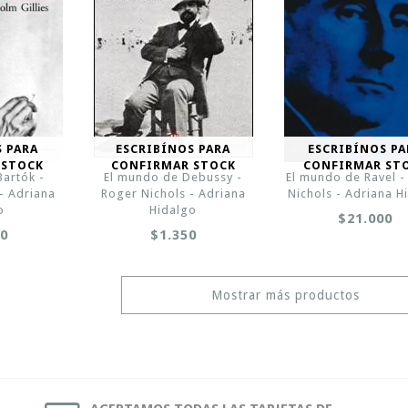
S PARA
ESCRIBÍNOS PARA
ESCRIBÍNOS PA
 STOCK
CONFIRMAR STOCK
CONFIRMAR ST
Bartók -
El mundo de Debussy -
El mundo de Ravel -
- Adriana
Roger Nichols - Adriana
Nichols - Adriana H
o
Hidalgo
$21.000
00
$1.350
Mostrar más productos