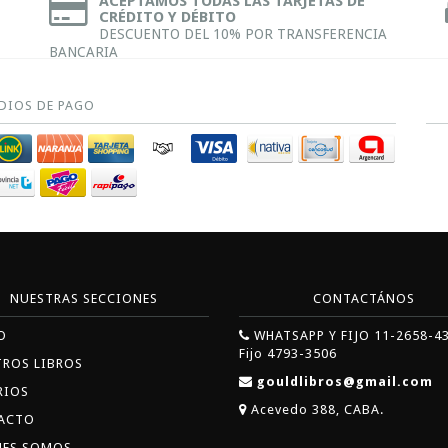
ACEPTAMOS TODAS LAS TARJETAS DE
CRÉDITO Y DÉBITO
DESCUENTO DEL 10% POR TRANSFERENCIA
BANCARIA
DIOS DE PAGO
NUESTRAS SECCIONES
CONTACTÁNOS
O
WHATSAPP Y FIJO 11-2658-4
Fijo 4793-3506
TROS LIBROS
gouldlibros@gmail.com
RIOS
Acevedo 388, CABA.
ACTO
NES SOMOS