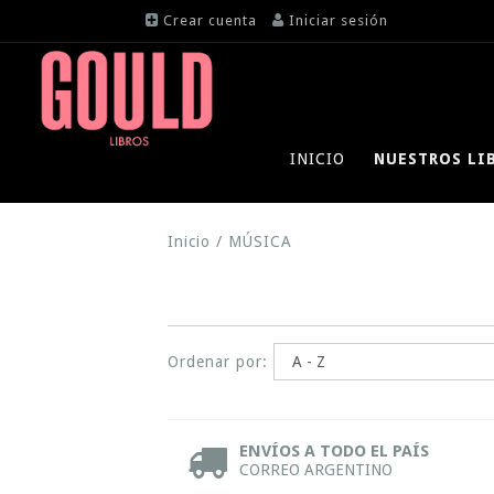
Crear cuenta
Iniciar sesión
INICIO
NUESTROS LI
Inicio
/
MÚSICA
Ordenar por:
ENVÍOS A TODO EL PAÍS
CORREO ARGENTINO