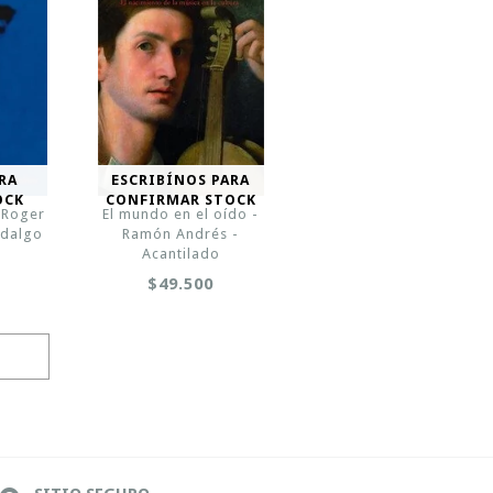
RA
ESCRIBÍNOS PARA
OCK
CONFIRMAR STOCK
 Roger
El mundo en el oído -
idalgo
Ramón Andrés -
Acantilado
$49.500