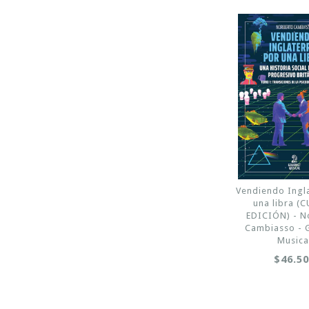
Vendiendo Ingl
una libra (
EDICIÓN) - N
Cambiasso - 
Musica
$46.5