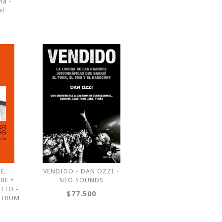
ña -
al
E,
VENDIDO - DAN OZZI -
RE Y
NEO SOUNDS
ITO -
$77.500
ULTRUM