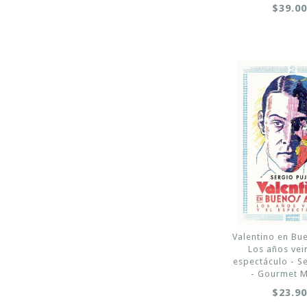
$39.0
Valentino en Bue
Los años vein
espectáculo - Se
- Gourmet M
$23.9