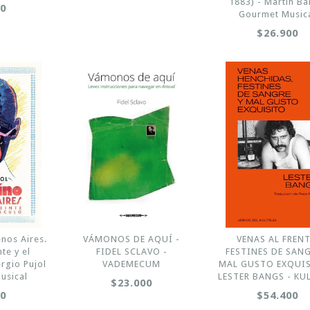
1883) - Martín Ba
00
Gourmet Music
$26.900
nos Aires.
VÁMONOS DE AQUÍ -
VENAS AL FRENT
te y el
FIDEL SCLAVO -
FESTINES DE SANG
rgio Pujol
VADEMECUM
MAL GUSTO EXQUIS
usical
LESTER BANGS - K
$23.000
00
$54.400