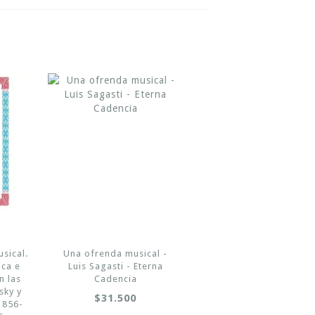
usical.
Una ofrenda musical -
ica e
Luis Sagasti - Eterna
n las
Cadencia
sky y
$31.500
1856-