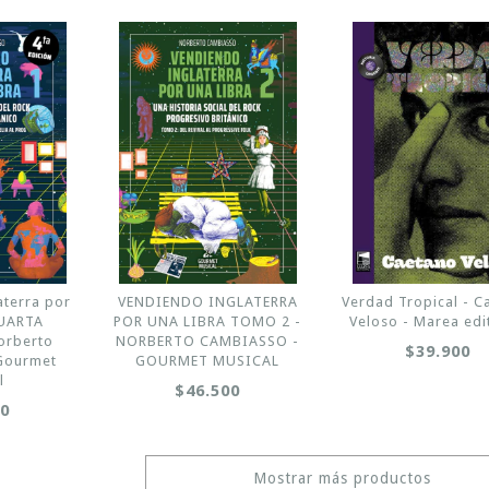
aterra por
VENDIENDO INGLATERRA
Verdad Tropical - C
CUARTA
POR UNA LIBRA TOMO 2 -
Veloso - Marea edi
orberto
NORBERTO CAMBIASSO -
$39.900
Gourmet
GOURMET MUSICAL
l
$46.500
00
Mostrar más productos