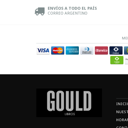
ENVÍOS A TODO EL PAÍS
CORREO ARGENTINO
ME
INICI
NUES
HORA
CONT