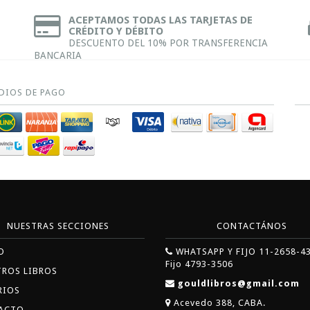
ACEPTAMOS TODAS LAS TARJETAS DE
CRÉDITO Y DÉBITO
DESCUENTO DEL 10% POR TRANSFERENCIA
BANCARIA
DIOS DE PAGO
NUESTRAS SECCIONES
CONTACTÁNOS
O
WHATSAPP Y FIJO 11-2658-4
Fijo 4793-3506
TROS LIBROS
gouldlibros@gmail.com
RIOS
Acevedo 388, CABA.
ACTO