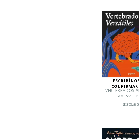
ESCRIBÍNO
CONFIRMAR
VERTEBRADOS V
- AA. VV. - 
$32.5