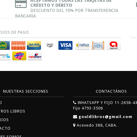
ACEPTAMOS TODAS LAS TARJETAS DE
CRÉDITO Y DÉBITO
DESCUENTO DEL 10% POR TRANSFERENCIA
BANCARIA
DIOS DE PAGO
NUESTRAS SECCIONES
CONTACTÁNOS
O
WHATSAPP Y FIJO 11-2658-4
Fijo 4793-3506
TROS LIBROS
gouldlibros@gmail.com
RIOS
Acevedo 388, CABA.
ACTO
NES SOMOS