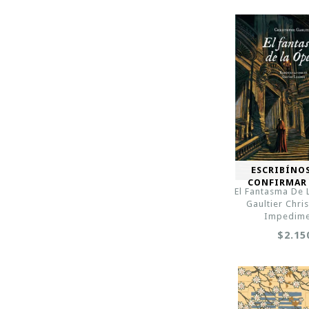
ESCRIBÍNO
CONFIRMAR
El Fantasma De 
Gaultier Chri
Impedime
$2.15