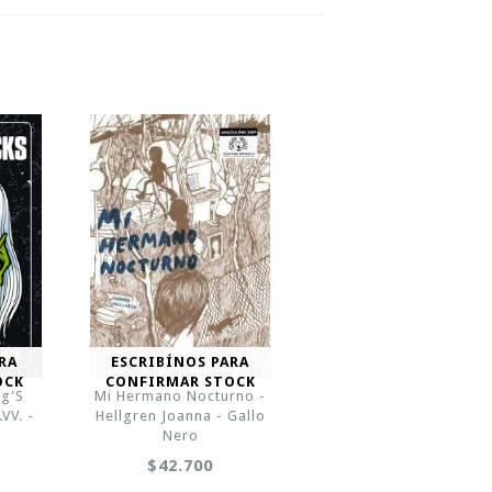
RA
ESCRIBÍNOS PARA
OCK
CONFIRMAR STOCK
rg'S
Mi Hermano Nocturno -
VV. -
Hellgren Joanna - Gallo
Nero
$42.700