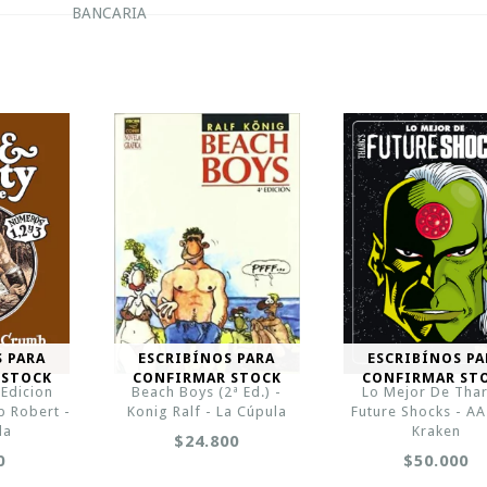
BANCARIA
S PARA
ESCRIBÍNOS PARA
ESCRIBÍNOS PA
 STOCK
CONFIRMAR STOCK
CONFIRMAR ST
 Edicion
Beach Boys (2ª Ed.) -
Lo Mejor De Tha
b Robert -
Konig Ralf - La Cúpula
Future Shocks - AA.
la
Kraken
$24.800
0
$50.000