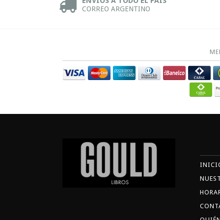
ENVÍOS A TODO EL PAÍS
CORREO ARGENTINO
ME
INICI
NUES
HORA
CONT
QUIÉ