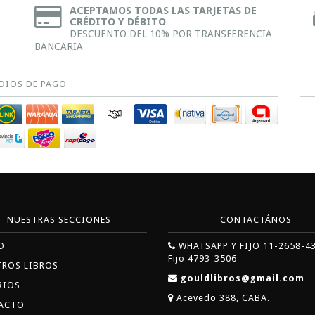
ACEPTAMOS TODAS LAS TARJETAS DE
CRÉDITO Y DÉBITO
DESCUENTO DEL 10% POR TRANSFERENCIA
BANCARIA
DIOS DE PAGO
NUESTRAS SECCIONES
CONTACTÁNOS
O
WHATSAPP Y FIJO 11-2658-4
Fijo 4793-3506
TROS LIBROS
gouldlibros@gmail.com
RIOS
Acevedo 388, CABA.
ACTO