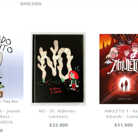
BANCARIA
o - Jeanne
NO - Dr. Alderete -
AMULETO 7 - Ka
 Ross -
Limonero
Kibuishi - Com
AVESIA
$22.000
$31.000
00