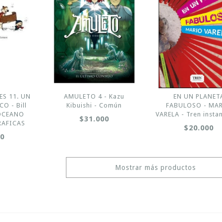
ES 11. UN
AMULETO 4 - Kazu
EN UN PLANET
 - Bill
Kibuishi - Común
FABULOSO - MA
 OCEANO
VARELA - Tren insta
$31.000
RAFICAS
$20.000
00
Mostrar más productos