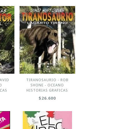
DAVID
TIRANOSAURIO - ROB
O
SHONE - OCEANO
ICAS
HISTORIAS GRAFICAS
$26.600