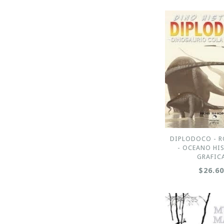
DIPLODOCO - R
- OCEANO HI
GRAFIC
$26.6