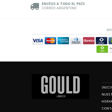
ENVÍOS A TODO EL PAÍS
CORREO ARGENTINO
ME
INICI
NUES
HORA
CONT