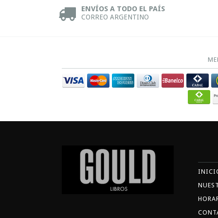
ENVÍOS A TODO EL PAÍS
CORREO ARGENTINO
ME
INICI
NUES
HORA
CONT