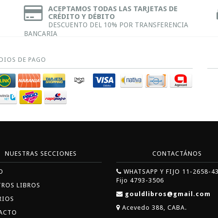
ACEPTAMOS TODAS LAS TARJETAS DE
CRÉDITO Y DÉBITO
DESCUENTO DEL 10% POR TRANSFERENCIA
BANCARIA
DIOS DE PAGO
NUESTRAS SECCIONES
CONTACTÁNOS
O
WHATSAPP Y FIJO 11-2658-4
Fijo 4793-3506
TROS LIBROS
gouldlibros@gmail.com
RIOS
Acevedo 388, CABA.
ACTO