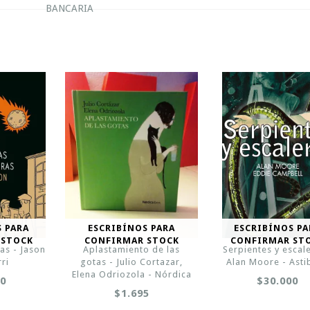
BANCARIA
S PARA
ESCRIBÍNOS PARA
ESCRIBÍNOS PA
 STOCK
CONFIRMAR STOCK
CONFIRMAR ST
as - Jason
Aplastamiento de las
Serpientes y escale
rri
gotas - Julio Cortazar,
Alan Moore - Asti
Elena Odriozola - Nórdica
00
$30.000
$1.695