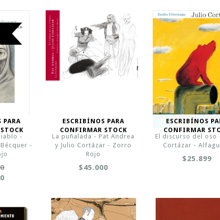
O
S PARA
ESCRIBÍNOS PARA
ESCRIBÍNOS PA
 STOCK
CONFIRMAR STOCK
CONFIRMAR ST
iablo -
La puñalada - Pat Andrea
El discurso del oso 
 Bécquer -
y Julio Cortázar - Zorro
Cortázar - Alfag
ojo
Rojo
$25.899
00
$45.000
00