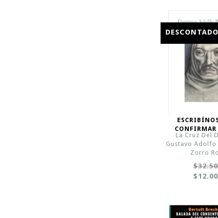
DESCONTAD
ESCRIBÍNO
CONFIRMAR
La Cruz Del D
Gustavo Adolfo
Zorro R
$32.5
$12.0