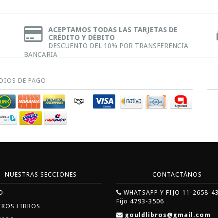
ACEPTAMOS TODAS LAS TARJETAS DE
CRÉDITO Y DÉBITO
DESCUENTO DEL 10% POR TRANSFERENCIA
BANCARIA
DIOS DE PAGO
NUESTRAS SECCIONES
CONTACTÁNOS
O
WHATSAPP Y FIJO 11-2658-4
Fijo 4793-3506
TROS LIBROS
gouldlibros@gmail.com