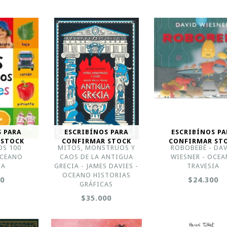
S PARA
ESCRIBÍNOS PARA
ESCRIBÍNOS PA
 STOCK
CONFIRMAR STOCK
CONFIRMAR ST
OS 100
MITOS, MONSTRUOS Y
ROBOBEBÉ - DA
OCEANO
CAOS DE LA ANTIGUA
WIESNER - OCE
IA
GRECIA - JAMES DAVIES -
TRAVESIA
OCEANO HISTORIAS
00
$24.300
GRÁFICAS
$35.000