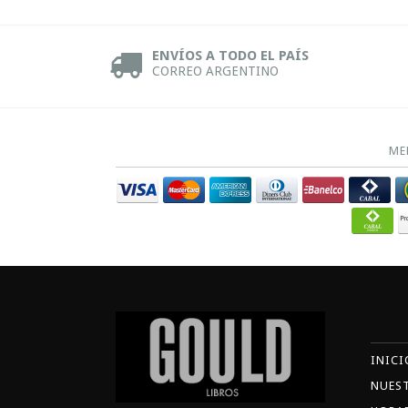
ENVÍOS A TODO EL PAÍS
CORREO ARGENTINO
ME
INICI
NUES