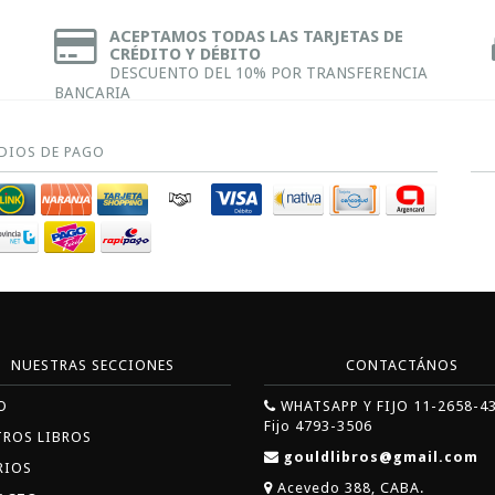
ACEPTAMOS TODAS LAS TARJETAS DE
CRÉDITO Y DÉBITO
DESCUENTO DEL 10% POR TRANSFERENCIA
BANCARIA
DIOS DE PAGO
NUESTRAS SECCIONES
CONTACTÁNOS
O
WHATSAPP Y FIJO 11-2658-4
Fijo 4793-3506
TROS LIBROS
gouldlibros@gmail.com
RIOS
Acevedo 388, CABA.