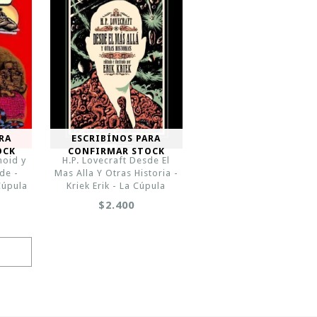
RA
ESCRIBÍNOS PARA
OCK
CONFIRMAR STOCK
noid y
H.P. Lovecraft Desde El
de -
Mas Alla Y Otras Historia -
Cúpula
Kriek Erik - La Cúpula
$2.400