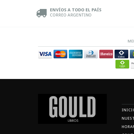
ENVÍOS A TODO EL PAÍS
CORREO ARGENTINO
ME
INICI
NUES
HORA