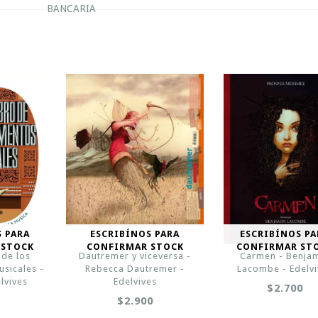
BANCARIA
S PARA
ESCRIBÍNOS PARA
ESCRIBÍNOS PA
 STOCK
CONFIRMAR STOCK
CONFIRMAR ST
 de los
Dautremer y viceversa -
Carmen - Benja
sicales -
Rebecca Dautremer -
Lacombe - Edelvi
lvives
Edelvives
$2.700
$2.900