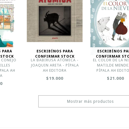
S PARA
ESCRIBÍNOS PARA
ESCRIBÍNOS PA
 STOCK
CONFIRMAR STOCK
CONFIRMAR ST
L CONEJO
LA BABIRUSA ATÓMICA -
EL COLOR DE LA NI
ILLES
JOAQUIN ARETA - PÍPALA
MATILDE MENDE
ÍPALA AH
AH EDITORA
PÍPALA AH EDIT
RA
$19.000
$21.000
00
Mostrar más productos