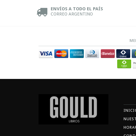
ENVÍOS A TODO EL PAÍS
CORREO ARGENTINO
ME
INICI
NUES
HORA
CONT