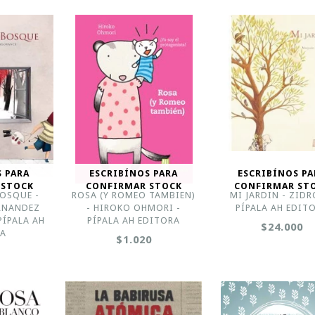
S PARA
ESCRIBÍNOS PARA
ESCRIBÍNOS PA
 STOCK
CONFIRMAR STOCK
CONFIRMAR ST
OSQUE -
ROSA (Y ROMEO TAMBIEN)
MI JARDIN - ZIDR
RNANDEZ
- HIROKO OHMORI -
PÍPALA AH EDIT
ÍPALA AH
PÍPALA AH EDITORA
$24.000
RA
$1.020