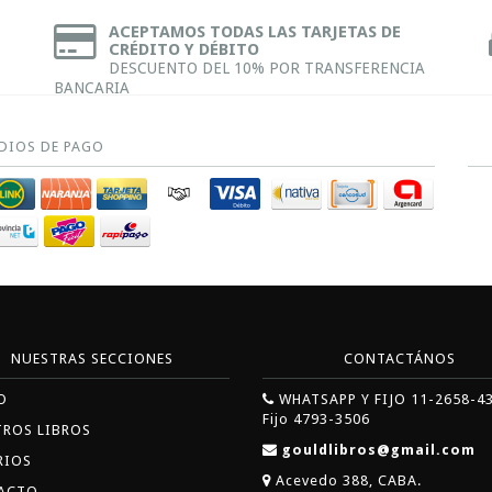
ACEPTAMOS TODAS LAS TARJETAS DE
CRÉDITO Y DÉBITO
DESCUENTO DEL 10% POR TRANSFERENCIA
BANCARIA
DIOS DE PAGO
NUESTRAS SECCIONES
CONTACTÁNOS
O
WHATSAPP Y FIJO 11-2658-4
Fijo 4793-3506
TROS LIBROS
gouldlibros@gmail.com
RIOS
Acevedo 388, CABA.
ACTO