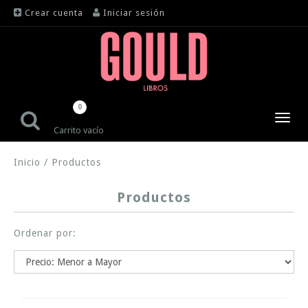
Crear cuenta
Iniciar sesión
0
Toggl
Carrito vacío
navig
Inicio
/
Productos
Productos
Ordenar por: