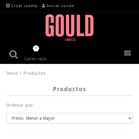
Crear cuenta
Iniciar sesión
0
Toggl
Carrito vacío
navig
Inicio
/
Productos
Productos
Ordenar por: