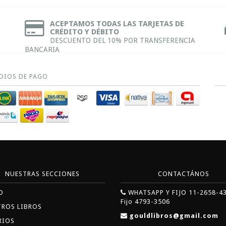
ACEPTAMOS TODAS LAS TARJETAS DE
CRÉDITO Y DÉBITO
DESCUENTO DEL 10% POR TRANSFERENCIA
BANCARIA
DIOS DE PAGO
NUESTRAS SECCIONES
CONTACTÁNOS
O
WHATSAPP Y FIJO 11-2658-4
Fijo 4793-3506
TROS LIBROS
gouldlibros@gmail.com
RIOS