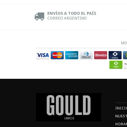
ENVÍOS A TODO EL PAÍS
CORREO ARGENTINO
ME
INICI
NUES
HORA