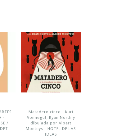
ARTES
Matadero cinco - Kurt
A -
Vonnegut, Ryan North y
SE /
dibujada por Albert
DET -
Monteys - HOTEL DE LAS
IDEAS