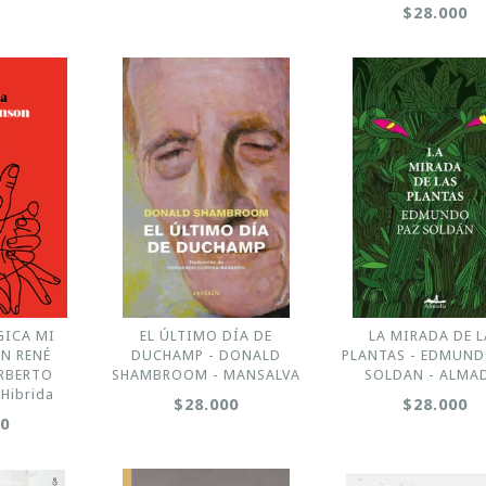
$28.000
GICA MI
EL ÚLTIMO DÍA DE
LA MIRADA DE L
N RENÉ
DUCHAMP - DONALD
PLANTAS - EDMUND
RBERTO
SHAMBROOM - MANSALVA
SOLDAN - ALMA
Hibrida
$28.000
$28.000
00