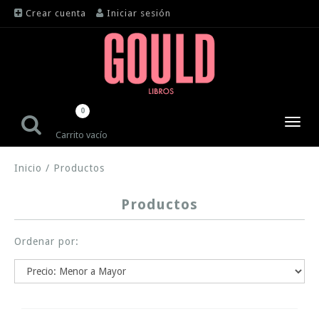
Crear cuenta
Iniciar sesión
0
Toggl
Carrito vacío
navig
Inicio
/
Productos
Productos
Ordenar por: