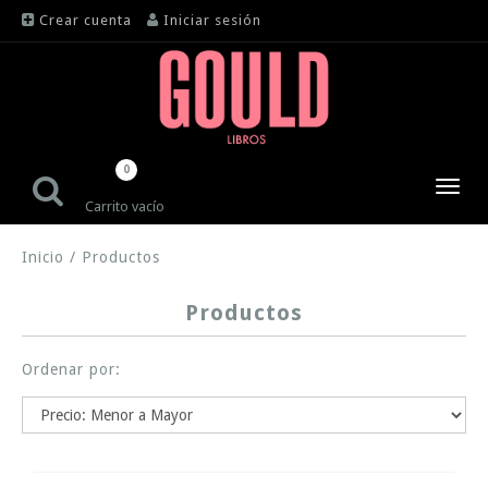
Crear cuenta
Iniciar sesión
0
Toggl
Carrito vacío
navig
Inicio
/
Productos
Productos
Ordenar por: