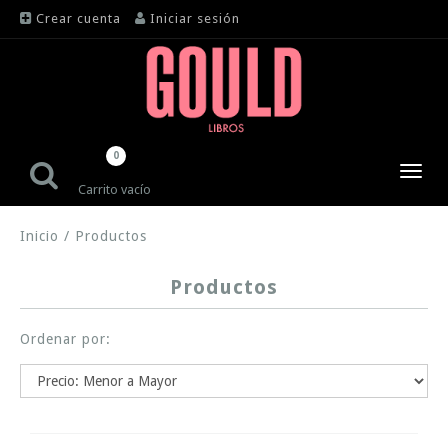
Crear cuenta
Iniciar sesión
0
Toggl
Carrito vacío
navig
Inicio
/
Productos
Productos
Ordenar por: