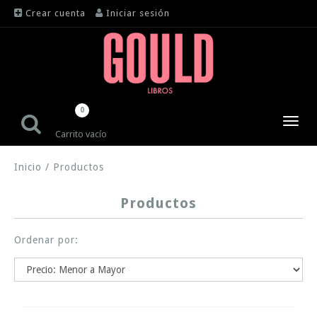
Crear cuenta
Iniciar sesión
0
Toggl
Carrito vacío
navig
Inicio
/
Productos
Productos
Ordenar por: