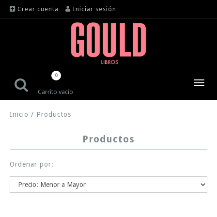
Crear cuenta
Iniciar sesión
0
Toggl
Carrito vacío
navig
Inicio
/
Productos
Productos
Ordenar por: