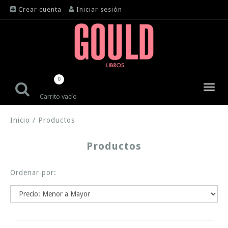
Crear cuenta
Iniciar sesión
0
Toggl
Carrito vacío
navig
Inicio
/
Productos
Productos
Ordenar por: