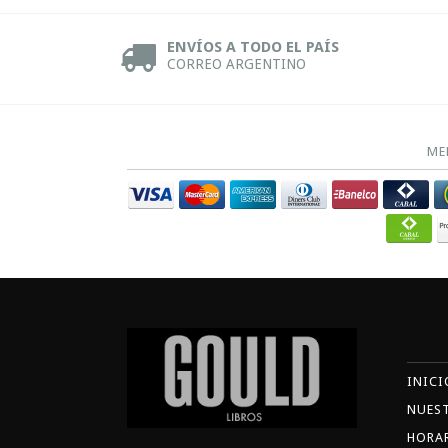
ENVÍOS A TODO EL PAÍS
CORREO ARGENTINO
ME
INICI
NUES
HORA