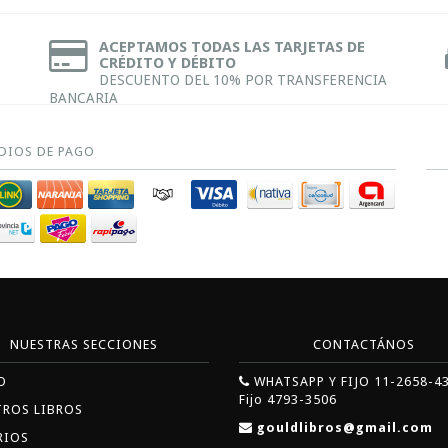
ACEPTAMOS TODAS LAS TARJETAS DE
CRÉDITO Y DÉBITO
DESCUENTO DEL 10% POR TRANSFERENCIA
BANCARIA
DIOS DE PAGO
NUESTRAS SECCIONES
CONTACTÁNOS
O
WHATSAPP Y FIJO 11-2658-4
Fijo 4793-3506
TROS LIBROS
gouldlibros@gmail.com
RIOS