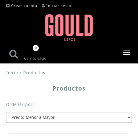
Crear cuenta
Iniciar sesión
0
Toggl
Carrito vacío
navig
Inicio
/
Productos
Productos
Ordenar por: