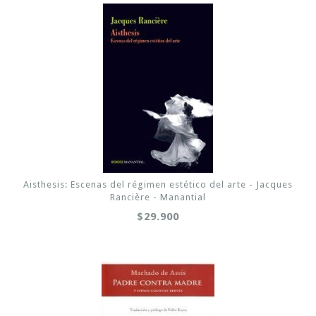
Aisthesis: Escenas del régimen estético del arte - Jacques
Rancière - Manantial
$29.900