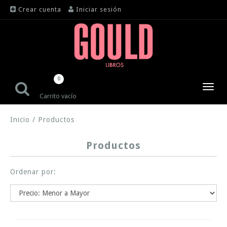
Crear cuenta
Iniciar sesión
0
Toggl
Carrito vacío
navig
Inicio
/
Productos
Productos
Ordenar por: