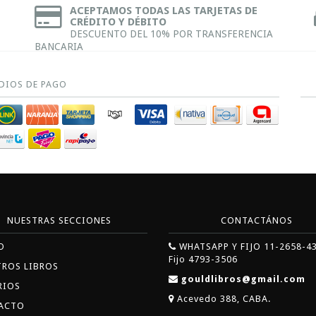
ACEPTAMOS TODAS LAS TARJETAS DE
CRÉDITO Y DÉBITO
DESCUENTO DEL 10% POR TRANSFERENCIA
BANCARIA
DIOS DE PAGO
NUESTRAS SECCIONES
CONTACTÁNOS
O
WHATSAPP Y FIJO 11-2658-4
Fijo 4793-3506
TROS LIBROS
gouldlibros@gmail.com
RIOS
Acevedo 388, CABA.
ACTO