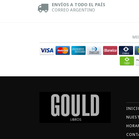
ENVÍOS A TODO EL PAÍS
CORREO ARGENTINO
ME
INICI
NUES
HORA
CONT