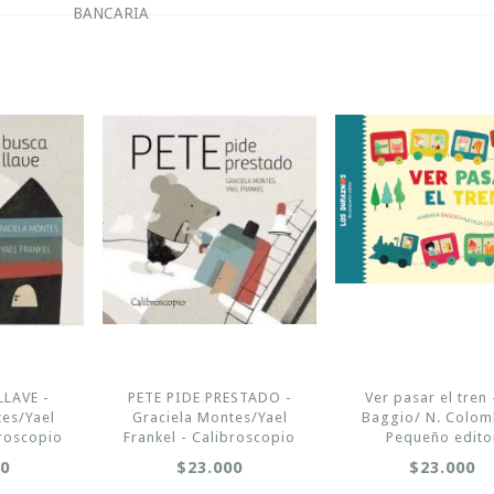
BANCARIA
LLAVE -
PETE PIDE PRESTADO -
Ver pasar el tren 
tes/Yael
Graciela Montes/Yael
Baggio/ N. Colom
broscopio
Frankel - Calibroscopio
Pequeño edito
00
$23.000
$23.000