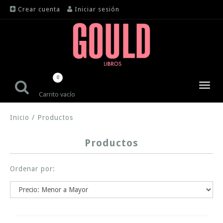
Crear cuenta
Iniciar sesión
0
Toggl
Carrito vacío
navig
Inicio
/
Productos
Productos
Ordenar por: