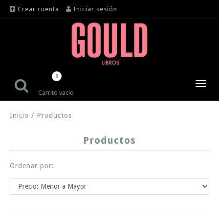
Crear cuenta
Iniciar sesión
0
Toggl
Carrito vacío
navig
Inicio
/
Productos
Productos
Ordenar por: