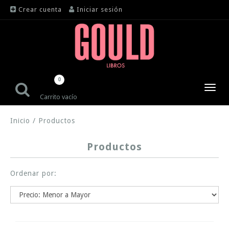
Crear cuenta
Iniciar sesión
0
Toggl
Carrito vacío
navig
Inicio
/
Productos
Productos
Ordenar por: