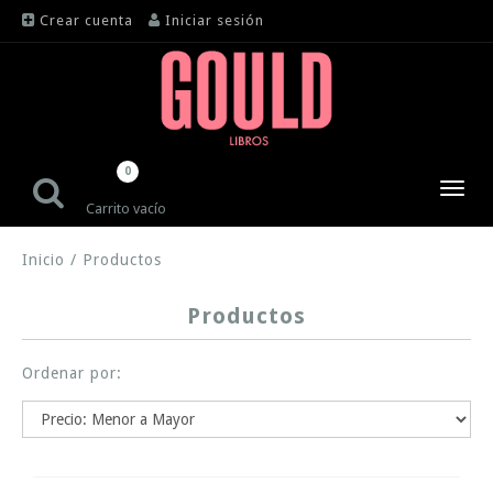
Crear cuenta
Iniciar sesión
0
Toggl
Carrito vacío
navig
Inicio
/
Productos
Productos
Ordenar por: