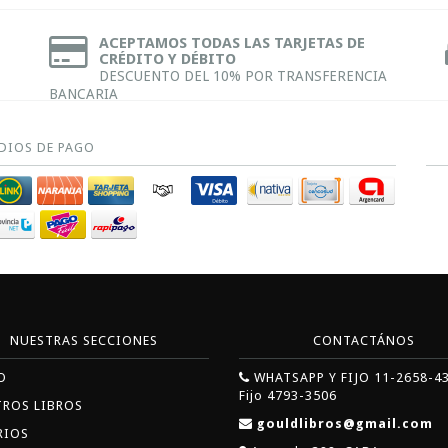
ACEPTAMOS TODAS LAS TARJETAS DE
CRÉDITO Y DÉBITO
DESCUENTO DEL 10% POR TRANSFERENCIA
BANCARIA
DIOS DE PAGO
NUESTRAS SECCIONES
CONTACTÁNOS
O
WHATSAPP Y FIJO 11-2658-4
Fijo 4793-3506
TROS LIBROS
gouldlibros@gmail.com
RIOS