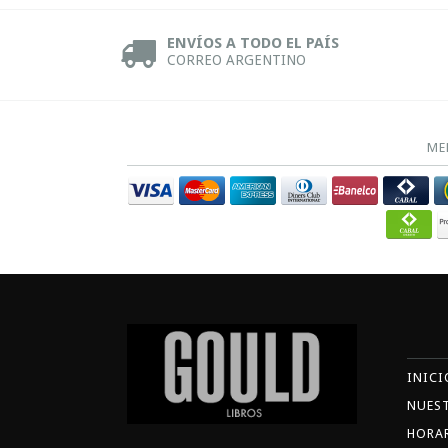
ENVÍOS A TODO EL PAÍS
CORREO ARGENTINO
ME
INICI
NUES
HORA