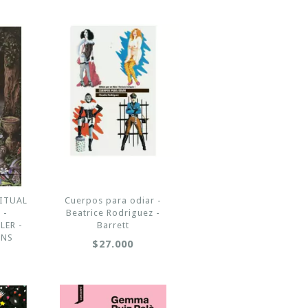
RITUAL
Cuerpos para odiar -
 -
Beatrice Rodriguez -
LER -
Barrett
ONS
$27.000