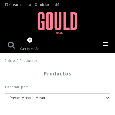
Crear cuenta
Iniciar sesión
0
Toggl
Carrito vacío
navig
Inicio
/
Productos
Productos
Ordenar por: