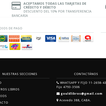
ACEPTAMOS TODAS LAS TARJETAS DE
CRÉDITO Y DÉBITO
DESCUENTO DEL 10% POR TRANSFERENCIA
BANCARIA
DIOS DE PAGO
NUESTRAS SECCIONES
CONTACTÁNOS
O
WHATSAPP Y FIJO 11-2658-4
Fijo 4793-3506
TROS LIBROS
gouldlibros@gmail.com
RIOS
Acevedo 388, CABA.
ACTO