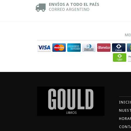
ENVÍOS A TODO EL PAÍS
CORREO ARGENTINO
ME
INICI
NUES
HORA
CONT