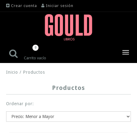
Crear cuenta
Iniciar sesión
0
Toggl
Carrito vacío
navig
Inicio
/
Productos
Productos
Ordenar por: